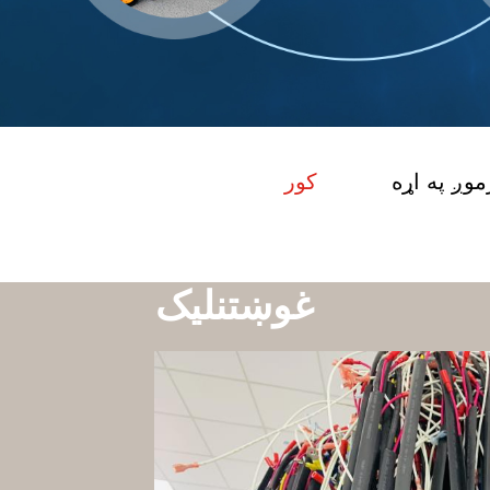
موږ په اړه
کور
غوښتنلیک