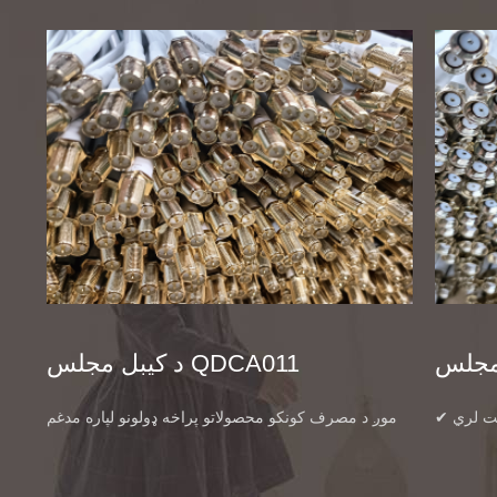
د کیبل مجلس QDCA011
✔ د ټولو هیلیم ماینرونو سره مطابقت لري: RP-SMA
موږ د مصرف کونکو محصولاتو پراخه ډولونو لپاره مدغم
 سپاټ HNT
کیبل / تار هارنس تولید او عرضه کوو ، لکه: ①RG6
RAK Bobcat Sync
RG174 RG8 RG142 RG58 RG213 PE/PVC جاکټ IP
.د دې سره هم مطابقت لري: د بې سیم شبکې
Coaxial کیبل ②Coaxial Cable LMR240 ③LMR 600