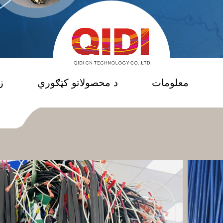
معلومات
د محصولاتو کټګوري
ز