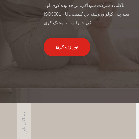
ټاکلی.د شرکت سوداګرۍ پراخه وده کړې او د
ISO9001 ، UL سند پلي کولو وروسته یې کیفیت
کې خورا ښه پرمختګ کړی.
نور زده کړئ
مسلکي باور