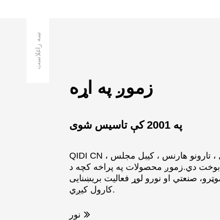
ښه راغلاست
زموږ په اړه
په 2001 کې تاسیس شوی
QIDI CN یوه مسلکي تصدۍ ده چې په عمده ډول د بریښنایی کیبل ، تارونو هارنس ، کیبل مجلس ،
کې بوخت دي.زموږ محصولات په پراخه کچه د
 صنعتي او نورو لوړ فعالیت بریښنایی OEM لپاره
کارول کیږي.
نور