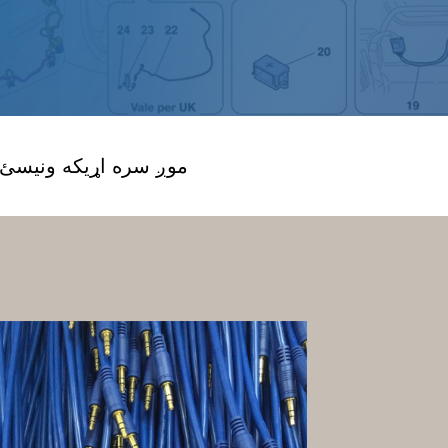
موږ سره اړیکه ونیسئ