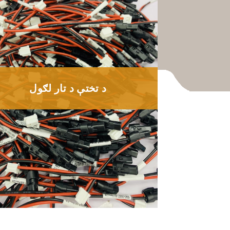
د تختې د تار لګول