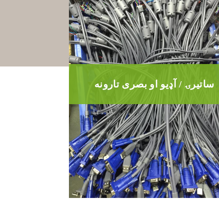
ساتیرۍ / آډیو او بصری تارونه