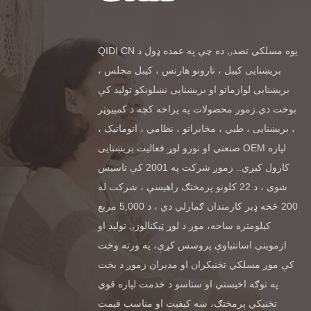
QIDI CN یوه مسلکي تصدۍ ده چې په عمده ډول د
بریښنایی کیبل ، تارونو هارنس ، کیبل مجلس ،
بریښنایی لوازماتو او بریښنایی نښلونکو تولید کې
بوخت دي.زموږ محصولات په پراخه کچه د کمپیوټر
، بریښنایی ، طبي ، مخابراتو ، نظامي ، اتوماتیک ،
صنعتي او نورو لوړ فعالیت بریښنایی OEM لپاره
کارول کیږي.. زموږ شرکت په 2001 کې تاسیس
شوی ، د 22 کلونو پرمختګ راهیسې ، شرکت له
200 څخه ډیر کارمندان ګمارلي دي ، د 5,000 مربع
کیلومتره ساحه، موږ د لوړ ټیکنالوژۍ تولید او
ازموینې اسانتیاوې پروسس کړې، په ورته وخت
کې موږ مسلکي تخنیکران او مدیران زموږ د بخت
په توګه اخیستي او ستاسو د خدمت لپاره قوي
تخنیکي پرمختګ، ښه کیفیت او مناسب قیمت