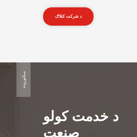
د شرکت کتلاګ
سکتورونه
د خدمت کولو
صنعت