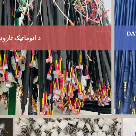
DA
د اتوماتیک تارو