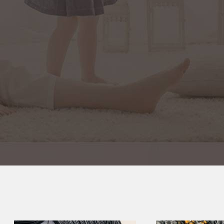
هټ سپټ موډیم، وائی فای USB
Coaxial Coaxial ③LMR 600-etflrpc jackable PE SMA
PCI ایکسپریس
د RFJumper انتن RF کیبل مجلس د SMA نښلونکی
PCI-E شبکې کارت اډاپټر.✔ د ټیټ سیګنال ضایع: زموږ
سره ⑤RG142 ډبل سلور پلیټ شوي مسو چوغۍ SMA
Raige کیبل، 50 Ohm Coaxial.د
تار اډاپټر کیبل د RF کواکسیل کیبل SMA ته SMA نارینه
ه محافظت
ښځینه RG142 کیبل غزول 0 LMR3...