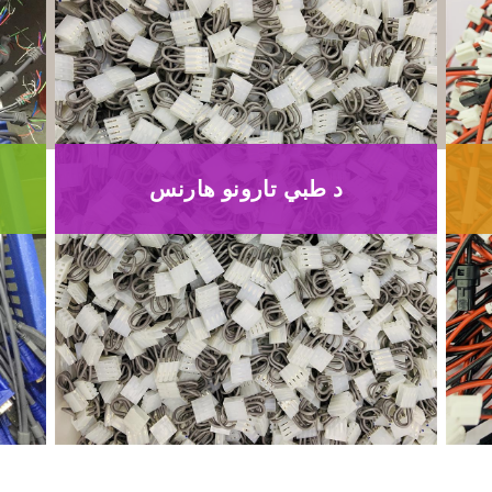
د طبي تارونو هارنس