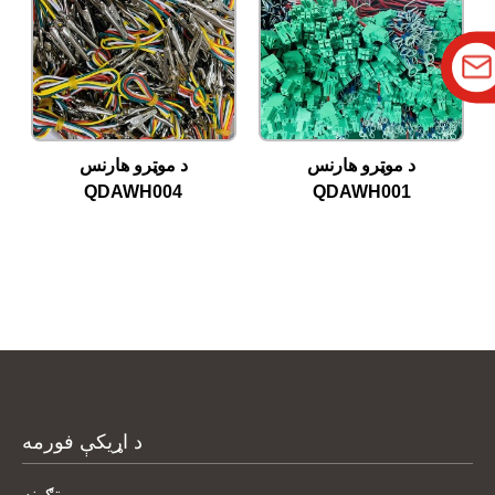
د موټرو هارنس
د موټرو هارنس
QDAWH004
QDAWH001
د اړیکې فورمه
ټګونه