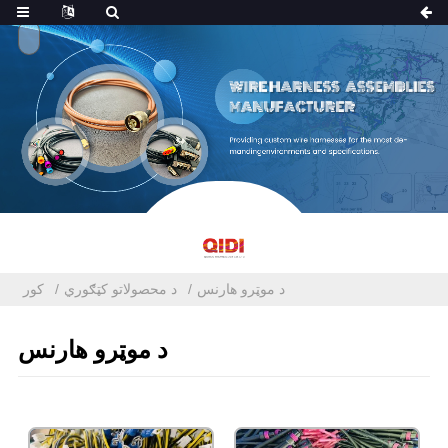
د موټرو هارنس
د محصولاتو کټګوري
کور
د موټرو هارنس