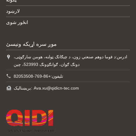
لارښود
انځور شوی
موږ سره اړیکه ونیسئ
ادرس:
د فوما دوهم صنعتي زون، د چیګانګ ټولنه، هومن ښارګوټی،
دونګ ګوان، ګوانګډونګ 523993، چین
+86-769-82053508
تلیفون:
بریښنالیک:
Ava.xu@qidicn-tec.com