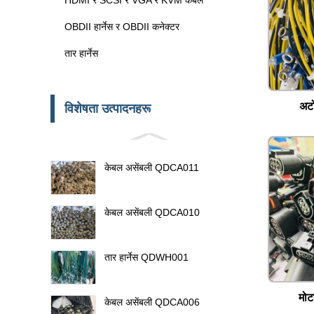
OBDII हार्नेस र OBDII कनेक्टर
तार हार्नेस
अट
विशेषता उत्पादनहरू
केबल असेंबली QDCA011
केबल असेंबली QDCA010
तार हार्नेस QDWH001
मोट
केबल असेंबली QDCA006