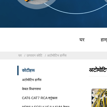
घर
हाम्
घर
उत्पादन कोटि
अटोमोटिभ हार्नेस
अटोमोटिभ
कोटीहरू
अटोमोटिभ हार्नेस
केबल विधानसभा
CAT6 CAT7 RCA श्रृंखला
HDMI र SCSI र VGA र KVM केबल