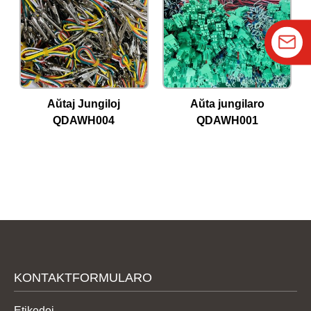
Aŭtaj ​​Jungiloj
Aŭta jungilaro
QDAWH004
QDAWH001
KONTAKTFORMULARO
Etikedoj