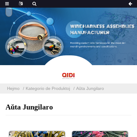
Hejmo
Kategorio de Produktoj
Aŭta Jungilaro
Aŭta Jungilaro