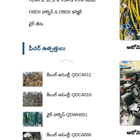
OBDII హార్నెస్ & OBDII కనెక్టర్
వైర్ జీను
ఆటోమో
ఫీచర్ ఉత్పత్తులు
కేబుల్ అసెంబ్లీ QDCA011
కేబుల్ అసెంబ్లీ QDCA010
వైర్ హార్నెస్ QDWH001
ఆటోమో
కేబుల్ అసెంబ్లీ QDCA006