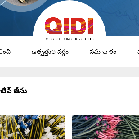
ించి
ఉత్పత్తుల వర్గం
సమాచారం
ివ్ జీను