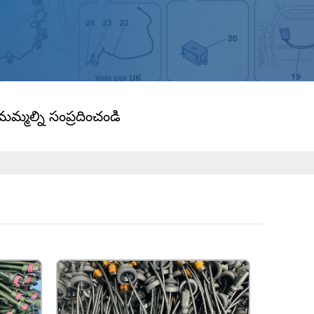
మమ్మల్ని సంప్రదించండి