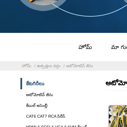
హోమ్
మా గుర
హోమ్
ఉత్పత్తుల వర్గం
ఆటోమోటివ్ జీను
ఆటోమోట
కేటగిరీలు
ఆటోమోటివ్ జీను
కేబుల్ అసెంబ్లీ
CAT6 CAT7 RCA సిరీస్
HDMI & SCSI & VGA & KVM కేబుల్