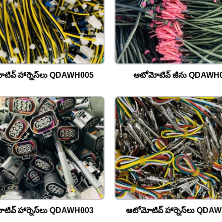
టివ్ హార్నెస్‌లు QDAWH005
ఆటోమోటివ్ జీను QDAWH
టివ్ హార్నెస్‌లు QDAWH003
ఆటోమోటివ్ హార్నెస్‌లు QDA