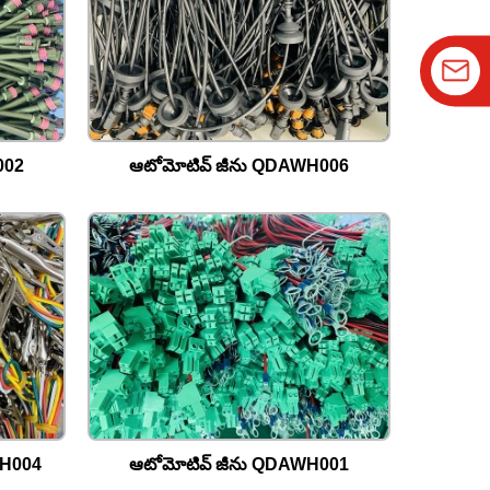
002
ఆటోమోటివ్ జీను QDAWH006
WH004
ఆటోమోటివ్ జీను QDAWH001