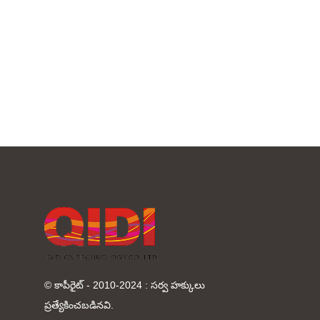
© కాపీరైట్ - 2010-2024 : సర్వ హక్కులు
ప్రత్యేకించబడినవి.