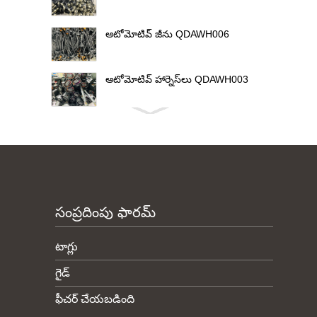
ఆటోమోటివ్ జీను QDAWH006
ఆటోమోటివ్ హార్నెస్‌లు QDAWH003
సంప్రదింపు ఫారమ్
టాగ్లు
గైడ్
ఫీచర్ చేయబడింది