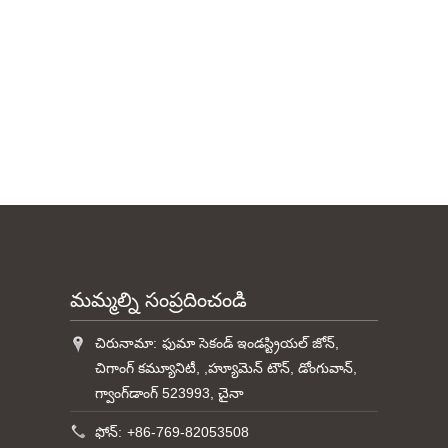
మమ్మల్ని సంప్రదించండి
చిరునామా:
ఫుమా సెకండ్ ఇండస్ట్రియల్ జోన్,
చిగాంగ్ కమ్యూనిటీ, ,హ్యూమెన్ టౌన్, డోంగువాన్,
గ్వాంగ్‌డాంగ్ 523993, చైనా
ఫోన్:
+86-769-82053508