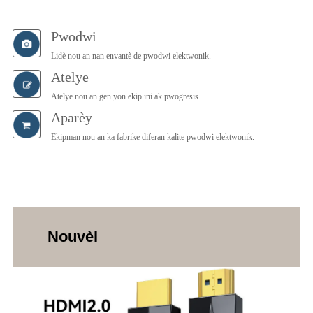
Pwodwi
Lidè nou an nan envantè de pwodwi elektwonik.
Atelye
Atelye nou an gen yon ekip ini ak pwogresis.
Aparèy
Ekipman nou an ka fabrike diferan kalite pwodwi elektwonik.
Nouvèl