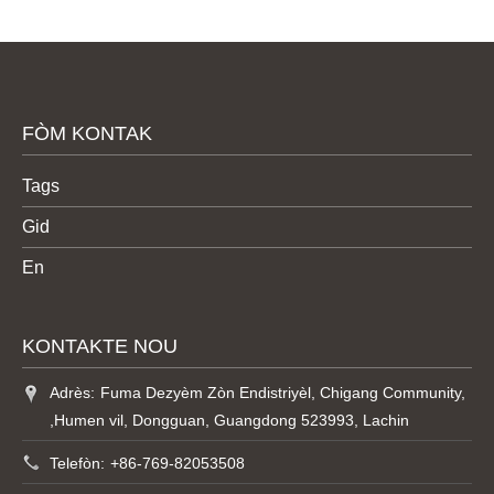
FÒM KONTAK
Tags
Gid
En
KONTAKTE NOU
Adrès:
Fuma Dezyèm Zòn Endistriyèl, Chigang Community,
,Humen vil, Dongguan, Guangdong 523993, Lachin
Telefòn:
+86-769-82053508