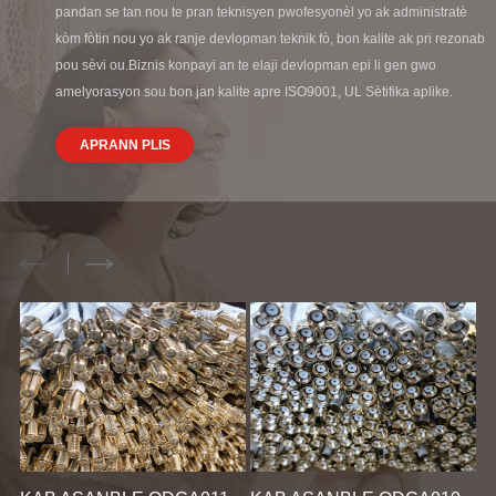
pandan se tan nou te pran teknisyen pwofesyonèl yo ak administratè
kòm fòtin nou yo ak ranje devlopman teknik fò, bon kalite ak pri rezonab
pou sèvi ou.Biznis konpayi an te elaji devlopman epi li gen gwo
amelyorasyon sou bon jan kalite apre ISO9001, UL Sètifika aplike.
APRANN PLIS