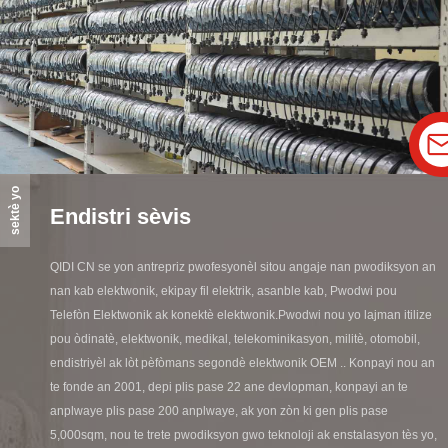
sektè yo
Endistri sèvis
QIDI CN se yon antrepriz pwofesyonèl sitou angaje nan pwodiksyon an
nan kab elektwonik, ekipay fil elektrik, asanble kab, Pwodwi pou
Telefòn Elektwonik ak konektè elektwonik.Pwodwi nou yo lajman itilize
pou òdinatè, elektwonik, medikal, telekominikasyon, militè, otomobil,
endistriyèl ak lòt pèfòmans segondè elektwonik OEM .. Konpayi nou an
te fonde an 2001, depi plis pase 22 ane devlopman, konpayi an te
anplwaye plis pase 200 anplwaye, ak yon zòn ki gen plis pase
5,000sqm, nou te trete pwodiksyon gwo teknoloji ak enstalasyon tès yo,