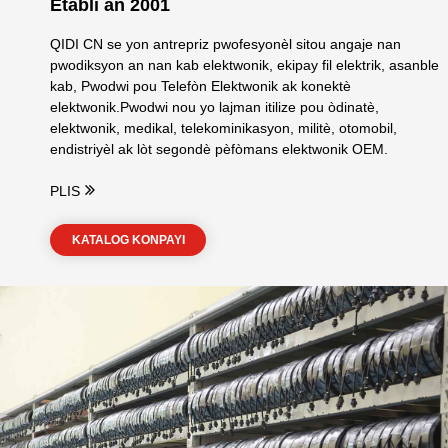
Etabli an 2001
QIDI CN se yon antrepriz pwofesyonèl sitou angaje nan
pwodiksyon an nan kab elektwonik, ekipay fil elektrik, asanble
kab, Pwodwi pou Telefòn Elektwonik ak konektè
elektwonik.Pwodwi nou yo lajman itilize pou òdinatè,
elektwonik, medikal, telekominikasyon, militè, otomobil,
endistriyèl ak lòt segondè pèfòmans elektwonik OEM.
PLIS
KATALOG KONPAYI