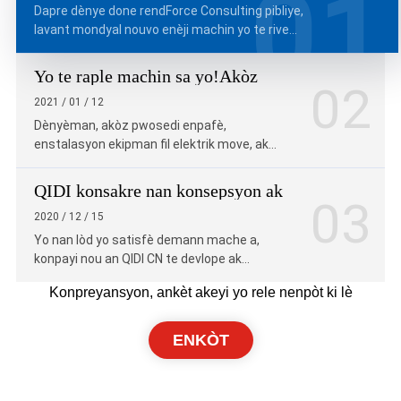
01
Dapre dènye done rendForce Consulting pibliye,
lavant mondyal nouvo enèji machin yo te rive
nan 3.455 milyon inite nan twazyèm sezon...
Yo te raple machin sa yo!Akòz
02
pwosedi enpafè, enstalasyon fil
2021 / 01 / 12
elektrik move,...
Dènyèman, akòz pwosedi enpafè,
enstalasyon ekipman fil elektrik move, ak
posib bloke pandan kondwi, manifaktirè yo
ijan anonse ...
QIDI konsakre nan konsepsyon ak
03
pwodwi ekipay odyo-videyo pou 10
2020 / 12 / 15
ane
Yo nan lòd yo satisfè demann mache a,
konpayi nou an QIDI CN te devlope ak
fabrikasyon odyo-videyo ekipay depi 2010,
Konpreyansyon, ankèt akeyi yo rele nenpòt ki lè
pou: ●Audio-video rec...
ENKÒT