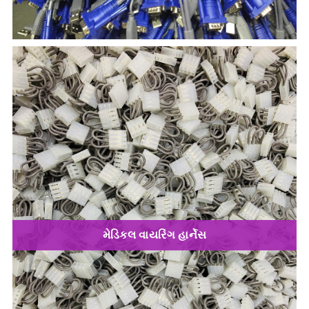
મેડિકલ વાયરિંગ હાર્નેસ