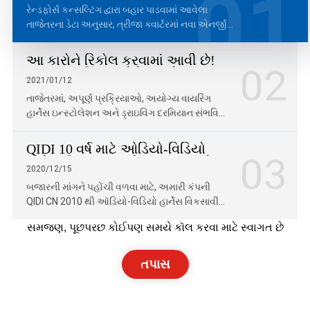
01
રેન્ડફોર્સ કન્સલ્ટિંગ દ્વારા બહાર પાડવામાં આવેલા
તાજેતરના ડેટા અનુસાર, ત્રીજા ક્વાર્ટરમાં નવા એનર્જી
વાહનોનું વૈશ્વિક વેચાણ 3.455 મિલિયન યુનિટ્સ પર
પહોંચી ગયું છે...
આ કારોને રિકોલ કરવામાં આવી છે!
02
અપૂર્ણ પ્રક્રિયાઓને કારણે,
2021/01/12
અયોગ્ય વાયરિંગ હાર્નેસ
તાજેતરમાં, અપૂર્ણ પ્રક્રિયાઓ, અયોગ્ય વાયરિંગ
ઇન્સ્ટોલેશન,...
હાર્નેસ ઇન્સ્ટોલેશન અને ડ્રાઇવિંગ દરમિયાન સંભવિત
સ્ટોલને કારણે, ઉત્પાદકો તાત્કાલિક જાહેરાત કરે છે...
QIDI 10 વર્ષ માટે ઓડિયો-વિડિયો
03
હાર્નેસ ડિઝાઇન અને ઉત્પાદન માટે
2020/12/15
સમર્પિત છે
બજારની માંગને પહોંચી વળવા માટે, અમારી કંપની
QIDI CN 2010 થી ઑડિયો-વિડિયો હાર્નેસ વિકસાવી
રહી છે અને તેનું ઉત્પાદન કરી રહી છે, આ માટે:
સમજણ, પૂછપરછ કોઈપણ સમયે કૉલ કરવા માટે સ્વાગત છે
●ઑડિયો-વિડિયો રેક...
તપાસ