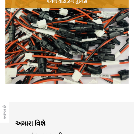
પેનલ વાયરિંગ હાર્નેસ
સ્વાગત છે
અમારા વિશે