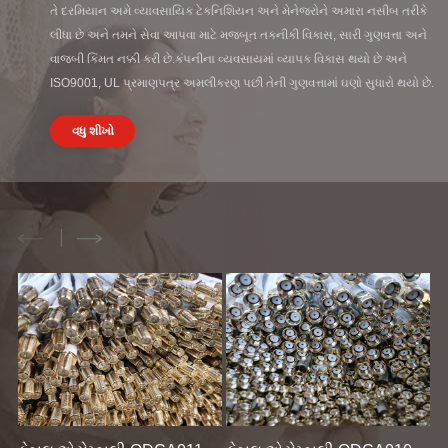
તે દરમિયાન અમે વ્યાવસાયિક ટેકનિશિયન અને મેનેજરોને અમારા નસીબ તરીકે
લીધા છે અને તમને સેવા આપવા માટે મજબૂત તકનીકી વિકાસ, સારી ગુણવત્તા અને
વાજબી કિંમત નક્કી કરી છે.કંપનીના વ્યવસાયમાં વ્યાપક વિકાસ થયો છે અને
ISO9001, UL પ્રમાણપત્ર અમલીકરણ પછી તેની ગુણવત્તામાં ઘણો સુધારો થયો છે.
વધુ શીખો