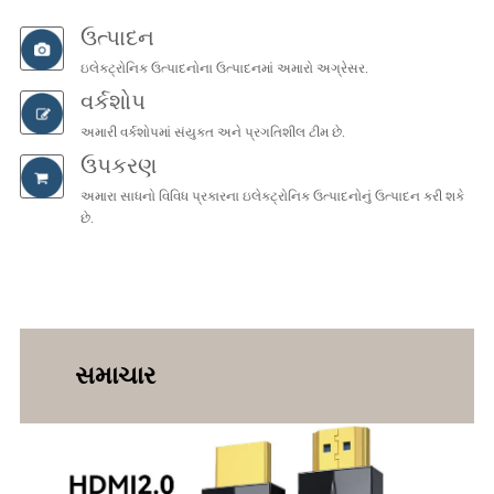
ઉત્પાદન
ઇલેક્ટ્રોનિક ઉત્પાદનોના ઉત્પાદનમાં અમારો અગ્રેસર.
વર્કશોપ
અમારી વર્કશોપમાં સંયુક્ત અને પ્રગતિશીલ ટીમ છે.
ઉપકરણ
અમારા સાધનો વિવિધ પ્રકારના ઇલેક્ટ્રોનિક ઉત્પાદનોનું ઉત્પાદન કરી શકે
છે.
સમાચાર