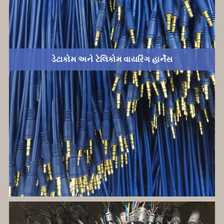
ડેટાકોમ અને ટેલિકોમ વાયરિંગ હાર્નેસ