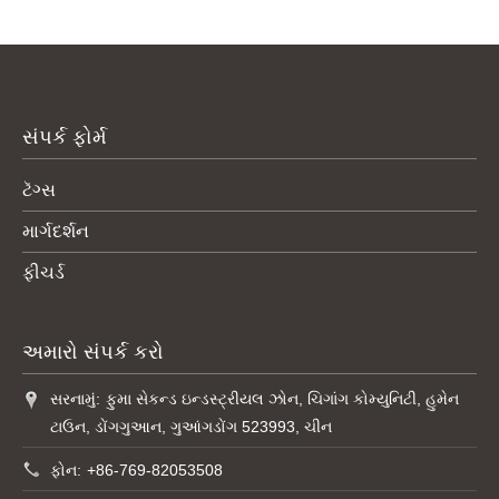
સંપર્ક ફોર્મ
ટૅગ્સ
માર્ગદર્શન
ફીચર્ડ
અમારો સંપર્ક કરો
સરનામું:
ફુમા સેકન્ડ ઇન્ડસ્ટ્રીયલ ઝોન, ચિગાંગ કોમ્યુનિટી, હુમેન
ટાઉન, ડોંગગુઆન, ગુઆંગડોંગ 523993, ચીન
ફોન:
+86-769-82053508