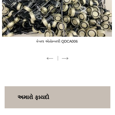
ઓટોમોટિવ હાર્નેસ QDAWH006
અમારો ફાયદો