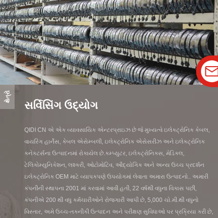
ક્ષેત્રો
સર્વિસિંગ ઉદ્યોગ
QIDI CN એ એક વ્યાવસાયિક એન્ટરપ્રાઇઝ છે જે મુખ્યત્વે ઇલેક્ટ્રોનિક કેબલ,
વાયરિંગ હાર્નેસ, કેબલ એસેમ્બલી, ઇલેક્ટ્રોનિક એસેસરીઝ અને ઇલેક્ટ્રોનિક
કનેક્ટર્સના ઉત્પાદનમાં રોકાયેલ છે.કમ્પ્યુટર, ઇલેક્ટ્રોનિક્સ, મેડિકલ,
ટેલિકોમ્યુનિકેશન, લશ્કરી, ઓટોમોટિવ, ઔદ્યોગિક અને અન્ય ઉચ્ચ પ્રદર્શન
ઇલેક્ટ્રોનિક OEM માટે વ્યાપકપણે ઉપયોગમાં લેવાતા અમારા ઉત્પાદનો.. અમારી
કંપનીની સ્થાપના 2001 માં કરવામાં આવી હતી, 22 વર્ષથી વધુના વિકાસ પછી,
કંપનીએ 200 થી વધુ કર્મચારીઓને રોજગારી આપી છે, 5,000 ચો.મી.થી વધુનો
વિસ્તાર, અમે ઉચ્ચ-તકનીકી ઉત્પાદન અને પરીક્ષણ સુવિધાઓ પર પ્રક્રિયા કરી છે,