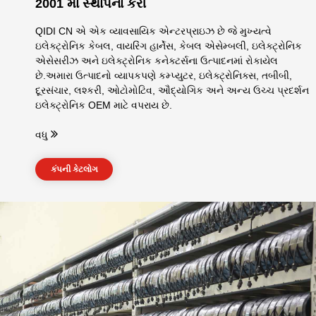
2001 માં સ્થાપના કરી
QIDI CN એ એક વ્યાવસાયિક એન્ટરપ્રાઇઝ છે જે મુખ્યત્વે
ઇલેક્ટ્રોનિક કેબલ, વાયરિંગ હાર્નેસ, કેબલ એસેમ્બલી, ઇલેક્ટ્રોનિક
એસેસરીઝ અને ઇલેક્ટ્રોનિક કનેક્ટર્સના ઉત્પાદનમાં રોકાયેલ
છે.અમારા ઉત્પાદનો વ્યાપકપણે કમ્પ્યુટર, ઇલેક્ટ્રોનિક્સ, તબીબી,
દૂરસંચાર, લશ્કરી, ઓટોમોટિવ, ઔદ્યોગિક અને અન્ય ઉચ્ચ પ્રદર્શન
ઇલેક્ટ્રોનિક OEM માટે વપરાય છે.
વધુ
કંપની કેટલોગ