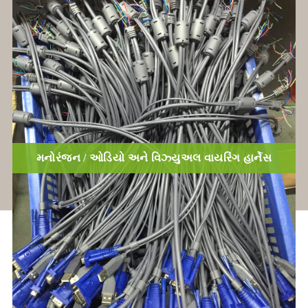
મનોરંજન / ઓડિયો અને વિઝ્યુઅલ વાયરિંગ હાર્નેસ