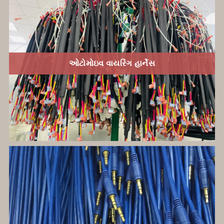
ઓટોમોઇવ વાયરિંગ હાર્નેસ