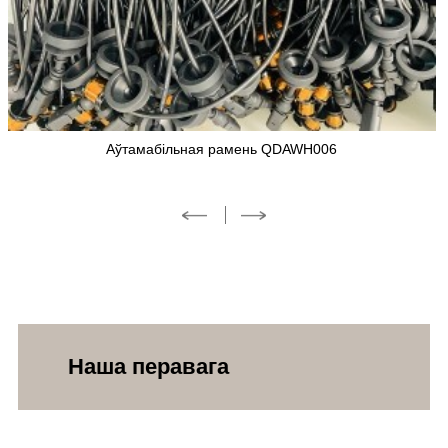
Аўтамабільныя джгуты QDAWH003
Наша перавага