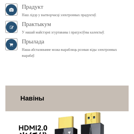
Прадукт
Наш лідэр у вытворчасці электронных прадуктаў.
Практыкум
У нашай майстэрні згуртаваны і прагрэсіўны калектыў.
Прылада
Наша абсталяванне можа вырабляць розныя віды электронных
вырабаў.
Навіны