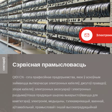
Электронн
сектараў
Сэрвісная прамысловасць
QIDI CN - гэта прафесійнае прадпрыемства, якое ў асноўным
займаецца вытворчасцю электронных кабеляў, джгутоў правадоў,
зборкі кабеляў, электронных аксесуараў і электронных
раздымаў.Наша прадукцыя шырока выкарыстоўваецца для
камп'ютэраў, электронікі, медыцыны, тэлекамунікацый, ваеннай,
аўтамабільнай, прамысловай і іншай высокапрадукцыйнай