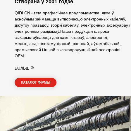
Створана ў 2001 годзе
QIDI CN - гэта прафесійнае прадпрыемства, якое ў
асноўным займаецца вытворчасцю электронных кабеляў,
джгутоў правадоў, зборкі кабеляў, электронных аксесуараў і
электронных раздымаў.Наша прадукцыя шырока
выкарыстоўваецца для камп'ютэраў, электронікі,
медыцыны, тэлекамунікацый, ваеннай, аўтамабільнай,
прамысловай і іншай высокапрадукцыйнай электронікі
OEM.
БОЛЬШ
КАТАЛОГ ФІРМЫ