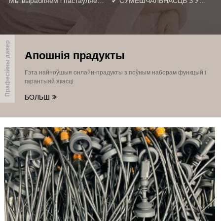
Мы вырабляем і пастаўляем інтэграваныя кабельныя/правадныя джгуты для шырокага спектру спажывецкіх тавараў, такіх як: ①RG6 RG174 RG8 RG142 RG58 RG213 Кааксіяльны кабель з PE/PVC ②Кааксіяльны кабель LMR240 ③LMR 600 Кааксіяльны кабель з PE/PVC/LSZH ④UFL IPEX да RP-SMA Антэна RFJumper Радыёчастотны кабель у зборы з раздымам SMA ⑤RG142 Двайная пасярэбраная медная аплётка Кабель-адаптар SMA Падаўжэнне радыёчастотнага кааксіяльнага кабеля SMA да SMA мужчына і жанчына RG142 Кабель ⑥Кааксіяльны кабель LMR400 ⑦RG8 RG174 RG213 RG223 RG316 LMR100 LMR240 L MR3...
✔ СУМЕШЧАЛЬНАСЦЬ З УСІМІ ГЕЛІЕВЫМІ МАЙНЕРАМІ: раз'ём RP-SMA Male сумяшчальны з усімі вядомымі геліевымі HNT-майнерамі.Nebra RAK Bobcat Syncrobit Sensecap.Таксама сумяшчальны з: бесправадным сеткавым маршрутызатарам, мадэмам WiFi AP Hotspot, WiFi USB-адаптарам, настольным ПК, бесправадным адаптарам сеткавай карты Mini PCI Express PCI-E.✔ НІЗКАЯ СТРАТА СІГНАЛУ: наш кабель Raigen-400 з самай высокай прадукцыйнасцю, кааксіяльны 50 Ом.Пабудаваны з медным алюмініевым правадніком і абалонкай з ПВХ, абароненай ад падвойнага ультрафіялету.Пераўзыходзіць...
Прафесійны давер
Апошнія прадукты
Гэта найноўшыя онлайн-прадукты з поўным наборам функцый і
гарантыяй якасці
БОЛЬШ