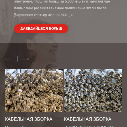
электронікі. плошчай больш за 5,000 кв.Бізнэс кампаніі мае
пашырэнне развіцця і значнае паляпшэнне якасці пасля
ўкаранення сертыфіката ISO9001, UL.
ДАВЕДАЙЦЕСЯ БОЛЬШ
КАБЕЛЬНАЯ ЗБОРКА
КАБЕЛЬНАЯ ЗБОРКА
А
QDCA011
QDCA010
Р