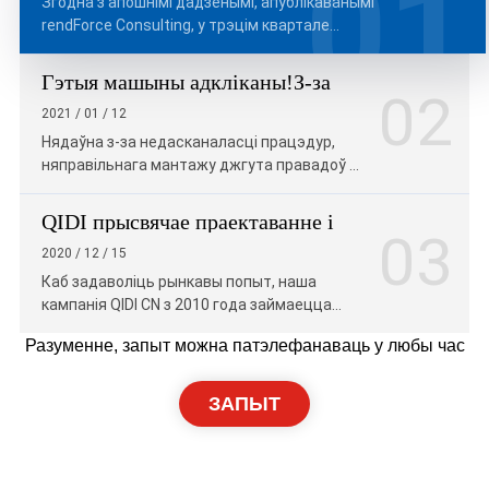
01
Згодна з апошнімі дадзенымі, апублікаванымі
дасягнулі 3,455 мільёна адзінак
rendForce Consulting, у трэцім квартале
сусветныя продажы новых энергетычных
аўтамабіляў дасягнулі 3,455 мільёна адзінак...
Гэтыя машыны адкліканы!З-за
02
недасканалых працэдур,
2021 / 01 / 12
няправільнай ўстаноўкі жгута
Нядаўна з-за недасканаласці працэдур,
правадоў,...
няправільнага мантажу джгута правадоў і
магчымага прыпынку падчас руху
вытворцы тэрмінова абвяшчаюць...
QIDI прысвячае праектаванне і
03
вытворчасць аўдыё-відэа джгутоў
2020 / 12 / 15
на працягу 10 гадоў
Каб задаволіць рынкавы попыт, наша
кампанія QIDI CN з 2010 года займаецца
распрацоўкай і вытворчасцю аўдыё-відэа
Разуменне, запыт можна патэлефанаваць у любы час
джгутоў для: ●Аўдыё-відэазапісу...
ЗАПЫТ