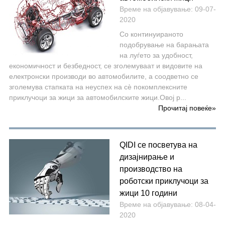
Време на објавување: 09-07-
2020
Со континуираното
подобрување на барањата
на луѓето за удобност,
економичност и безбедност, се зголемуваат и видовите на
електронски производи во автомобилите, а соодветно се
зголемува стапката на неуспех на сè покомплексните
приклучоци за жици за автомобилските жици.Овој р...
Прочитај повеќе
»
QIDI се посветува на
дизајнирање и
производство на
роботски приклучоци за
жици 10 години
Време на објавување: 08-04-
2020