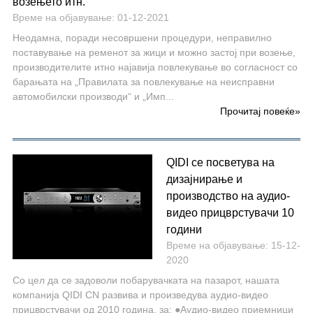
возењето итн.
Време на објавување: 01-12-2021
Неодамна, поради несовршени процедури, неправилно
поставување на ременот за жици и можно застој при возење,
производителите итно најавија повлекување во согласност со
барањата на „Правилата за повлекување на неисправни
автомобилски производи“ и „Имп...
Прочитај повеќе
»
QIDI се посветува на
дизајнирање и
производство на аудио-
видео прицврстувачи 10
години
Време на објавување: 15-12-
2020
Со цел да се задоволи побарувачката на пазарот, нашата
компанија QIDI CN развива и произведува аудио-видео
прицврстувачи од 2010 година, за: ●Аудио-видео приемници