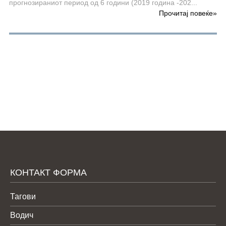
прогнозираниот период од 6 години (2019 година -202...
Прочитај повеќе
»
КОНТАКТ ФОРМА
Тагови
Водич