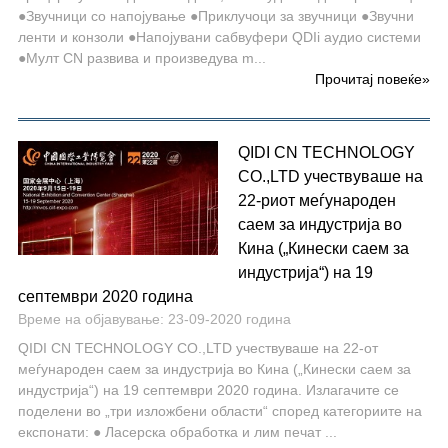
●Звучници со напојување ●Приклучоци за звучници ●Звучни
ленти и конзоли ●Напојувани сабвуфери QDIi аудио системи
●Мулт CN развива и произведува m...
Прочитај повеќе
»
QIDI CN TECHNOLOGY
CO.,LTD учествуваше на
22-риот меѓународен
саем за индустрија во
Кина („Кинески саем за
индустрија“) на 19
септември 2020 година
Време на објавување: 23-09-2020 година
QIDI CN TECHNOLOGY CO.,LTD учествуваше на 22-от
меѓународен саем за индустрија во Кина („Кинески саем за
индустрија“) на 19 септември 2020 година. Излагачите се
поделени во „три изложбени области“ според категориите на
експонати: ● Ласерска обработка и лим печат ...