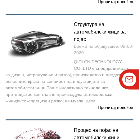
Прочитај повеќе
»
Структура на
автомобилски жици за
појас
Време на објавување: 09-08-
2020
QIDI CN TECHNOLOGY
CO.,LTD е специјализирана
за дизајн, истражување и развој, производство и продажба на
основните врски на синџирот на индустријата за
автомобилски жици.Тоа е иновативно технолошко
претпријатие кое главно произведува автомобилски
жици;високопрецизен развој на мувла, дези...
Прочитај повеќе
»
Процес на појас на
автомобилски жици