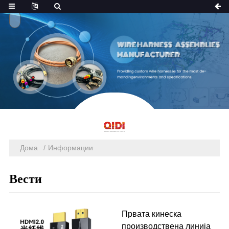
Дома
Информации
Вести
Првата кинеска
производствена линија