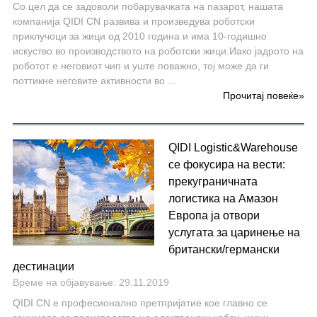
Со цел да се задоволи побарувачката на пазарот, нашата
компанија QIDI CN развива и произведува роботски
приклучоци за жици од 2010 година и има 10-годишно
искуство во производството на роботски жици.Иако јадрото на
роботот е неговиот чип и уште поважно, тој може да ги
поттикне неговите активности во ...
Прочитај повеќе
»
QIDI Logistic&Warehouse
се фокусира на вести:
прекуграничната
логистика на Амазон
Европа ја отвори
услугата за царинење на
британски/германски
дестинации
Време на објавување: 29.11.2019
QIDI CN е професионално претпријатие кое главно се