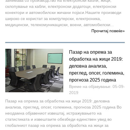
занимава со производство на електронски кабли, жици,
склопување на кабли, електронски додатоци, електронски
конектори и автомобилски жичани појаси.Нашите производи
широко се користат за компјутерски, електроника,
медицински, телекомуникациски, воени, автомобилски...
Прочитај повеќе
»
Пазар на опрема за
обработка на жици 2019:
деловна анализа,
преглед, опсег, големина,
прогноза 2025 година
Време на објавување: 05-09-
2019
Пазар на опрема за обработка на жици 2019: деловна
анализа, преглед, опсег, големина, прогноза 2025 година Во
неодамна објавениот извештај, истражувањето на
статистиката и извештаите обезбеди единствен увид во
глобалниот пазар на опрема за обработка на жици за