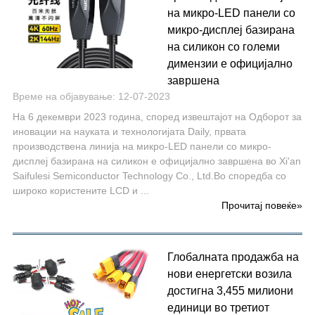
на микро-LED панели со
микро-дисплеј базирана
на силикон со големи
димензии е официјално
завршена
Време на објавување: 12-07-2023
На 6 декември 2023 година, според извештајот на Одборот за
иновации на науката и технологијата Daily, првата
производствена линија на микро-LED панели со микро-
дисплеј базирана на силикон е официјално завршена во Xi'an
Saifulesi Semiconductor Technology Co., Ltd.Во споредба со
широко користените LCD и ...
Прочитај повеќе
»
Глобалната продажба на
нови енергетски возила
достигна 3,455 милиони
единици во третиот