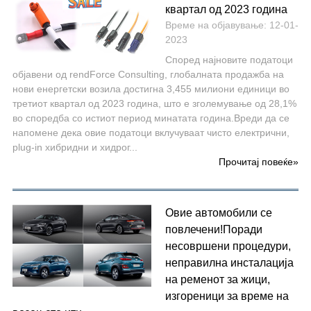
квартал од 2023 година
Време на објавување: 12-01-
2023
Според најновите податоци
објавени од rendForce Consulting, глобалната продажба на
нови енергетски возила достигна 3,455 милиони единици во
третиот квартал од 2023 година, што е зголемување од 28,1%
во споредба со истиот период минатата година.Вреди да се
напомене дека овие податоци вклучуваат чисто електрични,
plug-in хибридни и хидрог...
Прочитај повеќе
»
Овие автомобили се
повлечени!Поради
несовршени процедури,
неправилна инсталација
на ременот за жици,
изгореници за време на