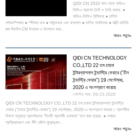
QIDI CN 2010 সাল থেকে অডিও-
ভিডিও হারনেস তৈরি ও তৈরি করছে: ●
অডিও-ভিডিও রিসিভার ● চালিত
লাউডস্পিকার ● স্পীকার ডক ● সাউন্ডবার এবং কনসোল ● চালিত সাবউফার ● মাল্টি-আইডি
রুম সিস্টেম CN উন্নয়ন ও উৎপাদন করে...
আরও পড়ুন
»
QIDI CN TECHNOLOGY
CO.,LTD 22 তম চায়না
ইন্টারন্যাশনাল ইন্ডাস্ট্রি ফেয়ারে ("চীন
ইন্ডাস্ট্রি ফেয়ার") 19 সেপ্টেম্বর,
2020 এ অংশগ্রহণ করেছে
পোস্টের সময়: 09-23-2020
QIDI CN TECHNOLOGY CO.,LTD 22 তম চায়না ইন্টারন্যাশনাল ইন্ডাস্ট্রি
ফেয়ার ("চায়না ইন্ডাস্ট্রি ফেয়ার") 19 সেপ্টেম্বর, 2020-এ অংশগ্রহণ করেছে। প্রদর্শনীর
বিভাগ অনুসারে প্রদর্শকদের "তিনটি প্রদর্শনী এলাকায়" ভাগ করা হয়েছে: ● লেজার
প্রক্রিয়াকরণ এবং শীট মেটাল মুদ্রাঙ্কন...
আরও পড়ুন
»