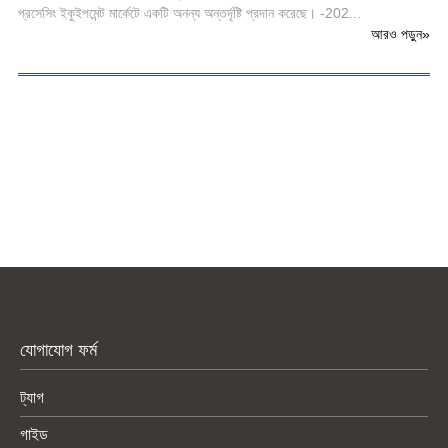
প্রসেসিং ইকুইপমেন্ট মার্কেটে একটি অনন্য অন্তর্দৃষ্টি প্রদান করেছে। -202...
আরও পড়ুন
»
যোগাযোগ ফর্ম
ট্যাগ
গাইড