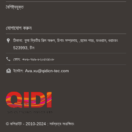
বৈশিষ্ট্যযুক্ত
যোগাযোগ করুন
ঠিকানা:
ফুমা দ্বিতীয় শিল্প অঞ্চল, চিগাং সম্প্রদায়, ,হুমেন শহর, ডংগুয়ান, গুয়াংডং
523993, চীন
ফোন:
+৮৬-৭৬৯-৮২০৫৩৫০৮
ইমেইল:
Ava.xu@qidicn-tec.com
© কপিরাইট - 2010-2024 : সর্বস্বত্ব সংরক্ষিত৷