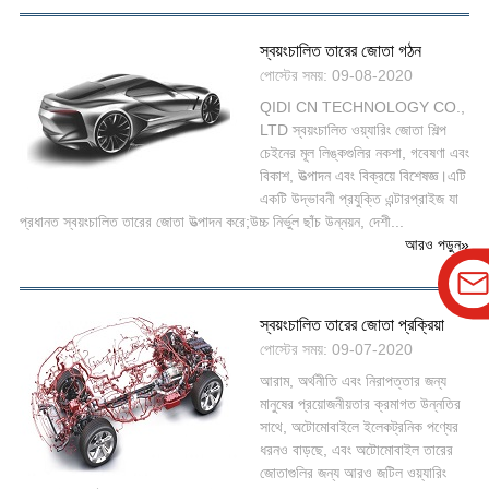
স্বয়ংচালিত তারের জোতা গঠন
পোস্টের সময়: 09-08-2020
QIDI CN TECHNOLOGY CO.,
LTD স্বয়ংচালিত ওয়্যারিং জোতা শিল্প
চেইনের মূল লিঙ্কগুলির নকশা, গবেষণা এবং
বিকাশ, উত্পাদন এবং বিক্রয়ে বিশেষজ্ঞ।এটি
একটি উদ্ভাবনী প্রযুক্তি এন্টারপ্রাইজ যা
প্রধানত স্বয়ংচালিত তারের জোতা উত্পাদন করে;উচ্চ নির্ভুল ছাঁচ উন্নয়ন, দেশী...
আরও পড়ুন
»
স্বয়ংচালিত তারের জোতা প্রক্রিয়া
পোস্টের সময়: 09-07-2020
আরাম, অর্থনীতি এবং নিরাপত্তার জন্য
মানুষের প্রয়োজনীয়তার ক্রমাগত উন্নতির
সাথে, অটোমোবাইলে ইলেকট্রনিক পণ্যের
ধরনও বাড়ছে, এবং অটোমোবাইল তারের
জোতাগুলির জন্য আরও জটিল ওয়্যারিং