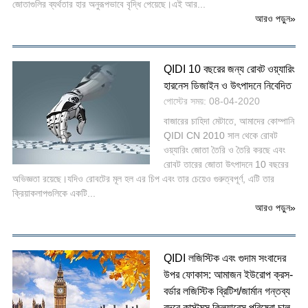
জোতাগুলির ব্যর্থতার হার অনুরূপভাবে বৃদ্ধি পেয়েছে।এই আর...
আরও পড়ুন
»
QIDI 10 বছরের জন্য রোবট ওয়্যারিং
হারনেস ডিজাইন ও উৎপাদনে নিবেদিত
পোস্টের সময়: 08-04-2020
বাজারের চাহিদা মেটাতে, আমাদের কোম্পানি
QIDI CN 2010 সাল থেকে রোবট
ওয়্যারিং জোতা তৈরি ও তৈরি করছে এবং
রোবট তারের জোতা উৎপাদনে 10 বছরের
অভিজ্ঞতা রয়েছে।যদিও রোবটের মূল হল এর চিপ এবং তার চেয়েও গুরুত্বপূর্ণ, এটি তার
ক্রিয়াকলাপগুলিকে একটি...
আরও পড়ুন
»
QIDI লজিস্টিক এবং গুদাম সংবাদের
উপর ফোকাস: আমাজন ইউরোপ ক্রস-
বর্ডার লজিস্টিক ব্রিটিশ/জার্মান গন্তব্য
বন্দরে কাস্টমস ক্লিয়ারেন্স পরিষেবা চালু