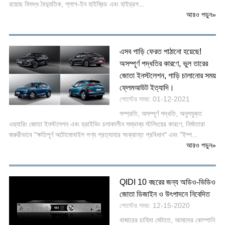
রয়েছে বিশুদ্ধ বৈদ্যুতিক, প্লাগ-ইন হাইব্রিড এবং হাইড্রগ...
আরও পড়ুন
»
এসব গাড়ি ফেরত পাঠানো হয়েছে!
অসম্পূর্ণ পদ্ধতির কারণে, ভুল তারের
জোতা ইনস্টলেশন, গাড়ি চালানোর সময়
ফ্লেমআউট ইত্যাদি।
পোস্টের সময়: 01-12-2021
সম্প্রতি, অসম্পূর্ণ পদ্ধতি, অনুপযুক্ত
ওয়্যারিং জোতা ইনস্টলেশন এবং ড্রাইভিং চলাকালীন সম্ভাব্য স্টলিংয়ের কারণে, নির্মাতারা
জরুরীভাবে "ক্ষতিপূর্ণ অটোমোবাইল পণ্য প্রত্যাহার সংক্রান্ত প্রবিধান" এবং "ইম্প...
আরও পড়ুন
»
QIDI 10 বছরের জন্য অডিও-ভিডিও
জোতা ডিজাইন ও উৎপাদনে নিবেদিত
পোস্টের সময়: 12-15-2020
বাজারের চাহিদা মেটাতে, আমাদের কোম্পানি