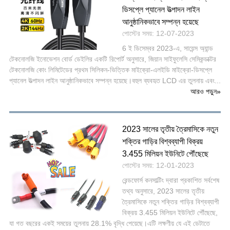
ডিসপ্লে প্যানেল উত্পাদন লাইন
আনুষ্ঠানিকভাবে সম্পন্ন হয়েছে
পোস্টের সময়: 12-07-2023
6 ই ডিসেম্বর 2023-এ, সায়েন্স অ্যান্ড
টেকনোলজি ইনোভেশন বোর্ড ডেইলির একটি রিপোর্ট অনুসারে, জিয়ান সাইফুলেসি সেমিকন্ডাক্টর
টেকনোলজি কোং লিমিটেডের প্রথম সিলিকন-ভিত্তিক মাইক্রো-এলইডি মাইক্রো-ডিসপ্লে
প্যানেল উত্পাদন লাইন আনুষ্ঠানিকভাবে সম্পন্ন হয়েছে।বহুল ব্যবহৃত LCD এর তুলনায় এবং...
আরও পড়ুন
»
2023 সালের তৃতীয় ত্রৈমাসিকে নতুন
শক্তির গাড়ির বিশ্বব্যাপী বিক্রয়
3.455 মিলিয়ন ইউনিটে পৌঁছেছে
পোস্টের সময়: 12-01-2023
রেন্ডফোর্স কনসাল্টিং দ্বারা প্রকাশিত সর্বশেষ
তথ্য অনুসারে, 2023 সালের তৃতীয়
ত্রৈমাসিকে নতুন শক্তির গাড়ির বিশ্বব্যাপী
বিক্রয় 3.455 মিলিয়ন ইউনিটে পৌঁছেছে,
যা গত বছরের একই সময়ের তুলনায় 28.1% বৃদ্ধি পেয়েছে।এটি লক্ষণীয় যে এই ডেটাতে