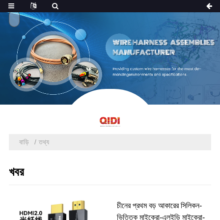
বাড়ি
তথ্য
খবর
চীনের প্রথম বড় আকারের সিলিকন-
ভিত্তিক মাইক্রো-এলইডি মাইক্রো-