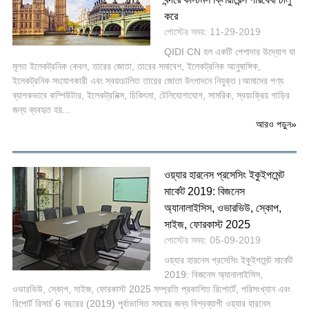
করে
পোস্টের সময়: 11-29-2019
QIDI CN হল একটি পেশাদার উদ্যোগ যা
মূলত ইলেকট্রনিক কেবল, তারের জোতা, তারের সমাবেশ, ইলেকট্রনিক আনুষাঙ্গিক,
ইলেকট্রনিক সংযোগকারী এবং স্বয়ংচালিত তারের জোতা উৎপাদনে নিযুক্ত।আমাদের পণ্য
ব্যাপকভাবে কম্পিউটার, ইলেকট্রনিক্স, চিকিৎসা, টেলিযোগাযোগ, সামরিক, স্বয়ংক্রিয় গাড়ির
জন্য ব্যবহৃত হয়...
আরও পড়ুন
»
ওয়্যার হারনেস প্রসেসিং ইকুইপমেন্ট
মার্কেট 2019: বিজনেস
অ্যানালাইসিস, ওভারভিউ, স্কোপ,
সাইজ, ফোরকাস্ট 2025
পোস্টের সময়: 05-09-2019
ওয়্যার হারনেস প্রসেসিং ইকুইপমেন্ট মার্কেট
2019: বিজনেস অ্যানালাইসিস,
ওভারভিউ, স্কোপ, সাইজ, ফোরকাস্ট 2025 সম্প্রতি প্রকাশিত রিপোর্টে, পরিসংখ্যান এবং
রিপোর্ট রিসার্চ 6 বছরের (2019) পূর্বাভাসিত সময়ের জন্য বিশ্বব্যাপী ওয়্যার হারনেস