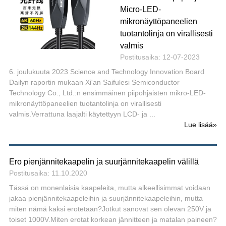
Micro-LED-
mikronäyttöpaneelien
tuotantolinja on virallisesti
valmis
Postitusaika: 12-07-2023
6. joulukuuta 2023 Science and Technology Innovation Board
Dailyn raportin mukaan Xi'an Saifulesi Semiconductor
Technology Co., Ltd.:n ensimmäinen piipohjaisten mikro-LED-
mikronäyttöpaneelien tuotantolinja on virallisesti
valmis.Verrattuna laajalti käytettyyn LCD- ja ...
Lue lisää
»
Ero pienjännitekaapelin ja suurjännitekaapelin välillä
Postitusaika: 11.10.2020
Tässä on monenlaisia ​​kaapeleita, mutta alkeellisimmat voidaan
jakaa pienjännitekaapeleihin ja suurjännitekaapeleihin, mutta
miten nämä kaksi erotetaan?Jotkut sanovat sen olevan 250V ja
toiset 1000V.Miten erotat korkean jännitteen ja matalan paineen?