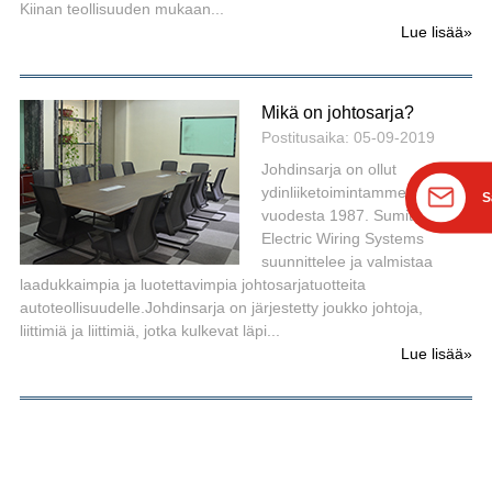
Kiinan teollisuuden mukaan...
Lue lisää
»
Mikä on johtosarja?
Postitusaika: 05-09-2019
Johdinsarja on ollut
ydinliiketoimintamme
S
vuodesta 1987. Sumitomo
Electric Wiring Systems
suunnittelee ja valmistaa
laadukkaimpia ja luotettavimpia johtosarjatuotteita
autoteollisuudelle.Johdinsarja on järjestetty joukko johtoja,
liittimiä ja liittimiä, jotka kulkevat läpi...
Lue lisää
»