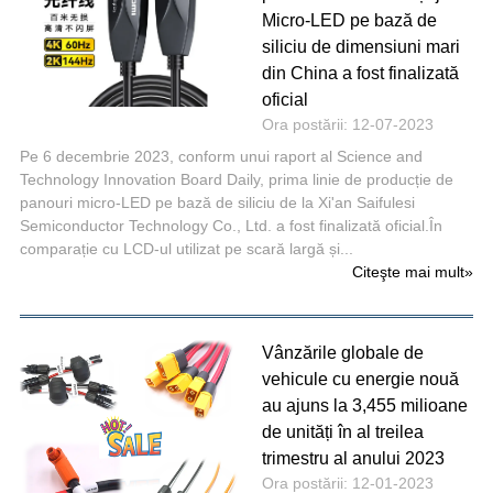
Micro-LED pe bază de
siliciu de dimensiuni mari
din China a fost finalizată
oficial
Ora postării: 12-07-2023
Pe 6 decembrie 2023, conform unui raport al Science and
Technology Innovation Board Daily, prima linie de producție de
panouri micro-LED pe bază de siliciu de la Xi'an Saifulesi
Semiconductor Technology Co., Ltd. a fost finalizată oficial.În
comparație cu LCD-ul utilizat pe scară largă și...
Citeşte mai mult
»
Vânzările globale de
vehicule cu energie nouă
au ajuns la 3,455 milioane
de unități în al treilea
trimestru al anului 2023
Ora postării: 12-01-2023