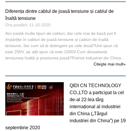
Diferența dintre cablul de joasă tensiune și cablul de
înaltă tensiune
Ora postării: 11-10-2020
Aici există multe tipuri de cabluri, dar cele mai de bază pot fi
împărțite în cabluri de joasă tensiune și cabluri de înaltă
tensiune, dar cum să le distingem pe cele două?Unii spun că
este 250V, iar alții spun că este 1000V.Cum deosebești
tensiunea înaltă și presiunea joasă?Potrivit industriei din China...
Citeşte mai mult
»
QIDI CN TECHNOLOGY
CO.,LTD a participat la cel
de-al 22-lea târg
internațional al industriei
din China („Târgul
industriei din China”) pe 19
septembrie 2020