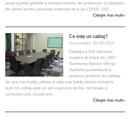
asupra pieței globale a echipamentelor de prelucrare a cablajului
de sârmă pentru perioada estimată de 6 ani (2019) -202...
Citeşte mai mult
»
Ce este un cablaj?
Ora postării: 05-09-2019
Cablajul a fost afacerea
noastră de bază din 1987.
Sumitomo Electric Wiring
Systems proiectează și
produce produse de cablaje
de cea mai înaltă calitate și cele mai fiabile pentru industria
auto.Un cablaj este un set organizat de fire, terminale și
conectori care circulă prin...
Citeşte mai mult
»