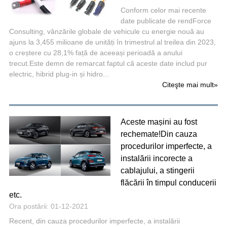
Conform celor mai recente
date publicate de rendForce
Consulting, vânzările globale de vehicule cu energie nouă au
ajuns la 3,455 milioane de unități în trimestrul al treilea din 2023,
o creștere cu 28,1% față de aceeași perioadă a anului
trecut.Este demn de remarcat faptul că aceste date includ pur
electric, hibrid plug-in și hidro...
Citeşte mai mult
»
Aceste mașini au fost
rechemate!Din cauza
procedurilor imperfecte, a
instalării incorecte a
cablajului, a stingerii
flăcării în timpul conducerii
etc.
Ora postării: 01-12-2021
Recent, din cauza procedurilor imperfecte, a instalării