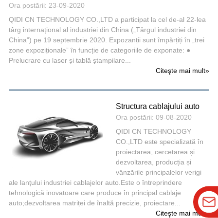
Ora postării: 23-09-2020
QIDI CN TECHNOLOGY CO.,LTD a participat la cel de-al 22-lea
târg internațional al industriei din China („Târgul industriei din
China”) pe 19 septembrie 2020. Expozanții sunt împărțiți în „trei
zone expoziționale” în funcție de categoriile de exponate: ●
Prelucrare cu laser și tablă ștampilare...
Citeşte mai mult
»
Structura cablajului auto
Ora postării: 09-08-2020
QIDI CN TECHNOLOGY
CO.,LTD este specializată în
proiectarea, cercetarea și
dezvoltarea, producția și
vânzările principalelor verigi
ale lanțului industriei cablajelor auto.Este o întreprindere
tehnologică inovatoare care produce în principal cablaje
auto;dezvoltarea matriței de înaltă precizie, proiectare...
Citeşte mai mult
»