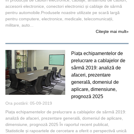
accesorii electronice, conectori electronici și cablaje de sârmă
pentru automobile.Produsele noastre utilizate pe scară largă
pentru computere, electronice, medicale, telecomunicații,
militare, auto...
Citeşte mai mult
»
Piața echipamentelor de
prelucrare a cablajelor de
sârmă 2019: analiză de
afaceri, prezentare
generală, domeniul de
aplicare, dimensiune,
prognoză 2025
Ora postării: 05-09-2019
Piața echipamentelor de prelucrare a cablajelor de sârmă 2019:
analiză de afaceri, prezentare generală, domeniul de aplicare,
dimensiune, prognoză 2025 În raportul recent publicat,
Statisticile și rapoartele de cercetare a oferit o perspectivă unică