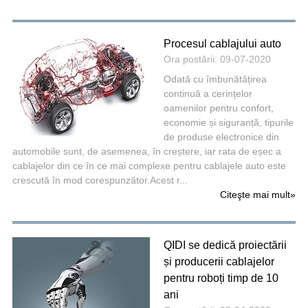
Procesul cablajului auto
Ora postării: 09-07-2020
Odată cu îmbunătățirea
continuă a cerințelor
oamenilor pentru confort,
economie și siguranță, tipurile
de produse electronice din
automobile sunt, de asemenea, în creștere, iar rata de eșec a
cablajelor din ce în ce mai complexe pentru cablajele auto este
crescută în mod corespunzător.Acest r...
Citeşte mai mult
»
QIDI se dedică proiectării
și producerii cablajelor
pentru roboți timp de 10
ani