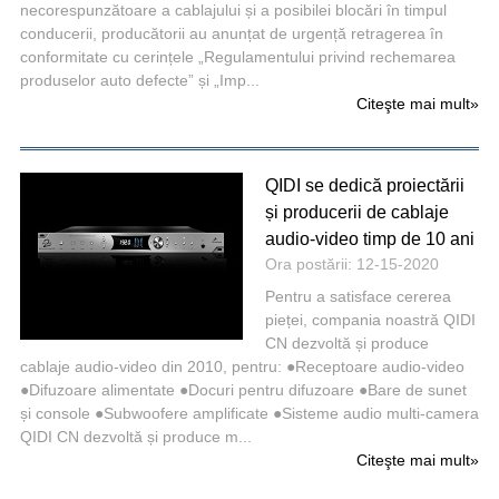
necorespunzătoare a cablajului și a posibilei blocări în timpul
conducerii, producătorii au anunțat de urgență retragerea în
conformitate cu cerințele „Regulamentului privind rechemarea
produselor auto defecte” și „Imp...
Citeşte mai mult
»
QIDI se dedică proiectării
și producerii de cablaje
audio-video timp de 10 ani
Ora postării: 12-15-2020
Pentru a satisface cererea
pieței, compania noastră QIDI
CN dezvoltă și produce
cablaje audio-video din 2010, pentru: ●Receptoare audio-video
●Difuzoare alimentate ●Docuri pentru difuzoare ●Bare de sunet
și console ●Subwoofere amplificate ●Sisteme audio multi-camera
QIDI CN dezvoltă și produce m...
Citeşte mai mult
»