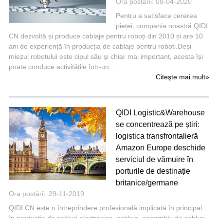
Ora postării: 08-04-2020
Pentru a satisface cererea
pieței, compania noastră QIDI
CN dezvoltă și produce cablaje pentru roboți din 2010 și are 10
ani de experiență în producția de cablaje pentru roboti.Deși
miezul robotului este cipul său și chiar mai important, acesta își
poate conduce activitățile într-un...
Citeşte mai mult
»
QIDI Logistic&Warehouse
se concentrează pe știri:
logistica transfrontalieră
Amazon Europe deschide
serviciul de vămuire în
porturile de destinație
britanice/germane
Ora postării: 29-11-2019
QIDI CN este o întreprindere profesională implicată în principal
în producția de cabluri electronice, cablaje, ansamblu de cabluri,