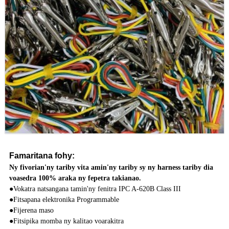
Famaritana fohy:
Ny fivorian'ny tariby vita amin'ny tariby sy ny harness tariby dia
voasedra 100% araka ny fepetra takianao.
●
Vokatra natsangana tamin'ny fenitra IPC A-620B Class III
●
Fitsapana elektronika Programmable
●
Fijerena maso
●
Fitsipika momba ny kalitao voarakitra