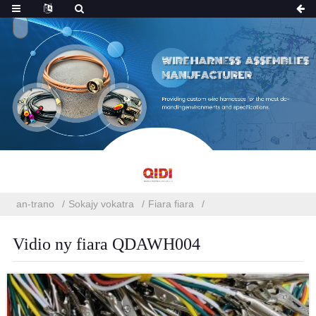
an-trano
Sokajy vokatra
Fiara fiara
Vidio ny fiara QDAWH004