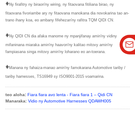
♦
Ny firafitry ny biraon'ny wiring, ny fitaovana fitiliana birao, ny
fitaovana fivoriambe ary ny fitaovana manokana dia novokarina tao an-
trano ihany koa, eo ambany fifehezan'ny rafitra TQM QIDI CN.
♦
Ny QIDI CN dia afaka manome ny mpanjifanay amin'ny vidiny
mifaninana miaraka amin'ny haavon'ny kalitao mitovy amin'ny
fampiasana singa mitovy amin'ny loharano eo an-toerana.
♦
Manana ny fahaiza-manao amin'ny famokarana Automotive tariby /
tariby harnesses, TS16949 sy ISO9001-2015 voamarina.
teo aloha:
Fiara fiara avo lenta - Fiara fiara 1 – Qidi CN
Manaraka:
Vidio ny Automotive Harnesses QDAWH005