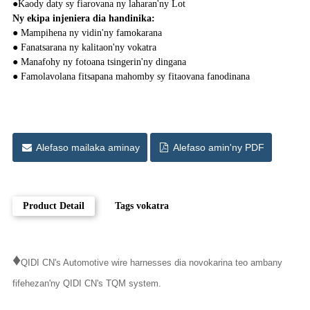
●
Kaody daty sy fiarovana ny laharan'ny Lot
Ny ekipa injeniera dia handinika:
● Mampihena ny vidin'ny famokarana
● Fanatsarana ny kalitaon'ny vokatra
● Manafohy ny fotoana tsingerin'ny dingana
● Famolavolana fitsapana mahomby sy fitaovana fanodinana
Alefaso mailaka aminay
Alefaso amin'ny PDF
Product Detail
Tags vokatra
♦
QIDI CN's Automotive wire harnesses dia novokarina teo ambany
fifehezan'ny QIDI CN's TQM system.