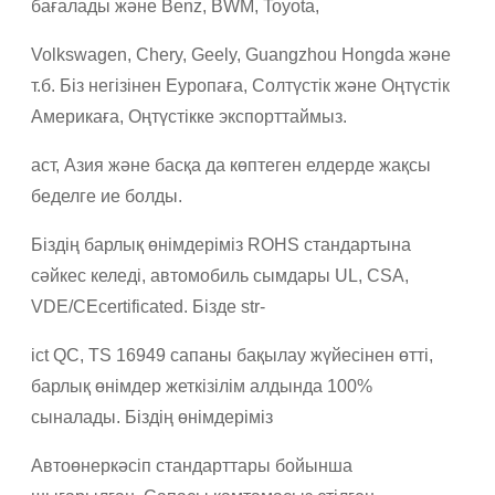
бағалады және Benz, BWM, Toyota,
Volkswagen, Chery, Geely, Guangzhou Hongda және
т.б. Біз негізінен Еуропаға, Солтүстік және Оңтүстік
Америкаға, Оңтүстікке экспорттаймыз.
аст, Азия және басқа да көптеген елдерде жақсы
беделге ие болды.
Біздің барлық өнімдеріміз ROHS стандартына
сәйкес келеді, автомобиль сымдары UL, CSA,
VDE/CEcertificated. Бізде str-
ict QC, TS 16949 сапаны бақылау жүйесінен өтті,
барлық өнімдер жеткізілім алдында 100%
сыналады. Біздің өнімдеріміз
Автоөнеркәсіп стандарттары бойынша