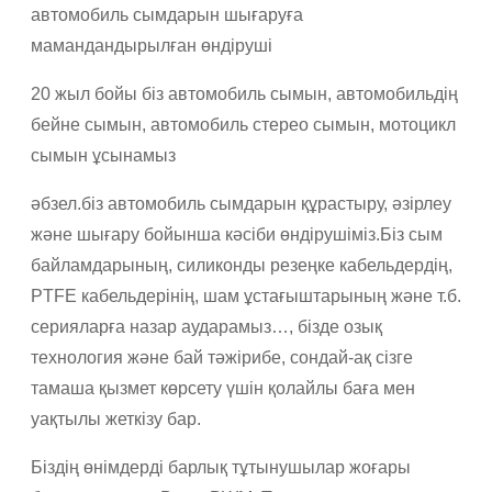
автомобиль сымдарын шығаруға
мамандандырылған өндіруші
20 жыл бойы біз автомобиль сымын, автомобильдің
бейне сымын, автомобиль стерео сымын, мотоцикл
сымын ұсынамыз
әбзел.біз автомобиль сымдарын құрастыру, әзірлеу
және шығару бойынша кәсіби өндірушіміз.Біз сым
байламдарының, силиконды резеңке кабельдердің,
PTFE кабельдерінің, шам ұстағыштарының және т.б.
серияларға назар аударамыз…, бізде озық
технология және бай тәжірибе, сондай-ақ сізге
тамаша қызмет көрсету үшін қолайлы баға мен
уақтылы жеткізу бар.
Біздің өнімдерді барлық тұтынушылар жоғары