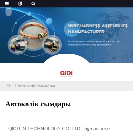
Үй
Автокөлік сымдары
Автокөлік сымдары
QIDI CN TECHNOLOGY CO.,LTD - бұл әсіресе