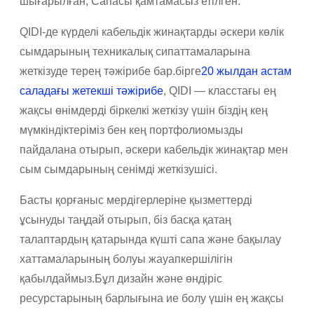
шығарылған, Сапасы қамтамасыз етілген.
QIDI-де күрделі кабельдік жинақтарды әскери көлік
сымдарының техникалық сипаттамаларына
жеткізуде терең тәжірибе бар.бірге
20 жылдан астам
саладағы жетекші тәжірибе
, QIDI — класстағы ең
жақсы өнімдерді біркелкі жеткізу үшін біздің кең
мүмкіндіктеріміз бен кең портфолиомызды
пайдалана отырып, әскери кабельдік жинақтар мен
сым сымдарының сенімді жеткізушісі.
Басты қорғаныс мердігерлеріне қызметтерді
ұсынуды таңдай отырып, біз басқа қатаң
талаптардың қатарында күшті сапа және бақылау
хаттамаларының болуы жауапкершілігін
қабылдаймыз.Бұл дизайн және өндіріс
ресурстарының барлығына ие болу үшін ең жақсы