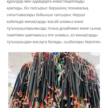
құралдар мен адамдарға инвестициялауды
қамтиды, біз тапсырыс берушінің техникалық
сипаттамалары бойынша тапсырыс беруші
кабельдік жинақтарды жасай аламыз және
тұтынушыларымызды толық дизайнмен және сынақ
пакетімен қамтамасыз ете аламыз, ал жинақтарды
тұтынушыдан жасауға болады. сызбалары берілген.